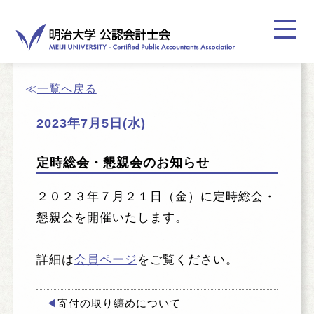
≪
一覧へ戻る
2023年7月5日(水)
ホーム
定時総会・懇親会のお知らせ
お知らせ
２０２３年７月２１日（金）に定時総会・
懇親会を開催いたします。
ご挨拶
詳細は
会員ページ
をご覧ください。
登録案内
寄付の取り纏めについて