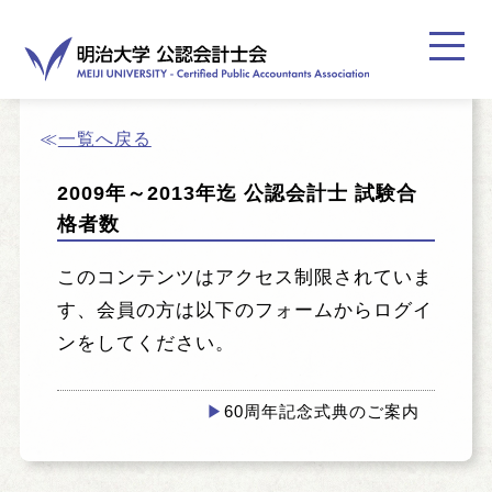
≪
一覧へ戻る
2009年～2013年迄 公認会計士 試験合
格者数
ホーム
このコンテンツはアクセス制限されていま
お知らせ
す、会員の方は以下のフォームからログイ
ンをしてください。
ご挨拶
60周年記念式典のご案内
登録案内