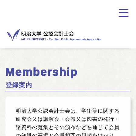
Membership
登録案内
ホーム
お知らせ
明治大学公認会計士会は、学術等に関する
研究会又は講演会・会報又は図書の発行・
ご挨拶
諸資料の蒐集とその頒布などを通じて会員
の知識の高揚と会員相互の親睦をはかり、